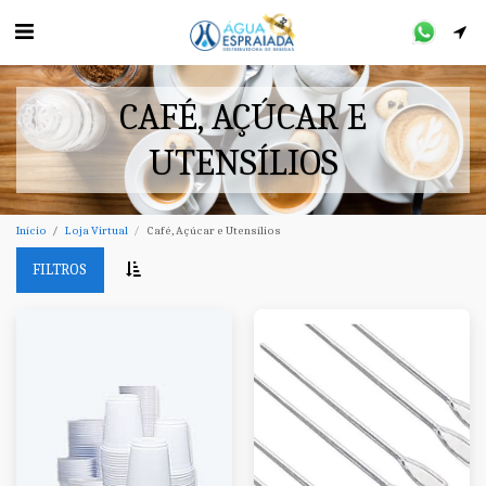
CAFÉ, AÇÚCAR E
UTENSÍLIOS
Início
Loja Virtual
Café, Açúcar e Utensílios
FILTROS