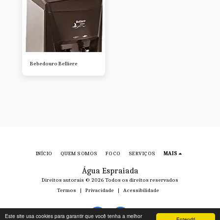
Bebedouro Belliere
INÍCIO
QUEM SOMOS
FOCO
SERVIÇOS
MAIS
Água Espraiada
Direitos autorais © 2026 Todos os direitos reservados
Termos
|
Privacidade
|
Acessibilidade
Este site usa cookies para garantir que você tenha a melhor
Entendi!